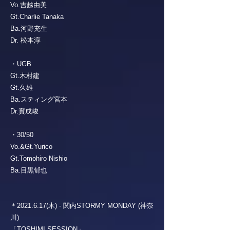
Vo.吉越由美
Gt.Charlie Tanaka
Ba.河野充生
Dr. 松本淳
・UGB
Gt.木村建
Gt.久雄
Ba.スティング宮本
Dr.實成峻
・30/50
Vo.&Gt.Yurico
Gt.Tomohiro Nishio
Ba.目黒郁也
＊2021.6.17(木) - 関内STORMY MONDAY (神奈
川)
「TOSHIMI SESSION」