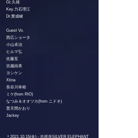
Gt.久雄
Key.力石理江
Dr.實成峻
Guest Vo.
西広ショータ
小山卓治
ヒルマ弘
佐藤亙
吉越由美
ヨシケン
Xtina
長谷川幸裕
ミケ(from RIO)
なつみ＆オオツカ(from ニドネ)
普天間かおり
Jackey
＊2021.10.15(金) - 吉祥寺SILVER ELEPHANT