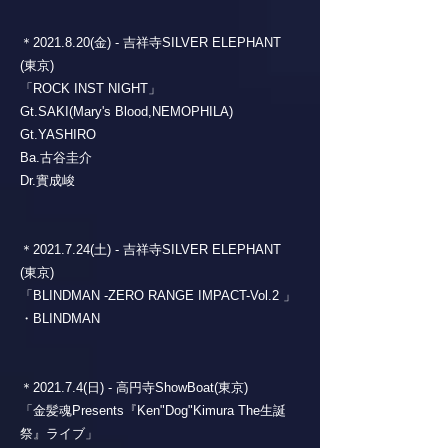
＊2021.8.20(金) - 吉祥寺SILVER ELEPHANT
(東京)
「ROCK INST NIGHT」
Gt.SAKI(Mary's Blood,NEMOPHILA)
Gt.YASHIRO
Ba.古谷圭介
Dr.實成峻
＊2021.7.24(土) - 吉祥寺SILVER ELEPHANT
(東京)
「BLINDMAN -ZERO RANGE IMPACT-Vol.2 」
・BLINDMAN
＊2021.7.4(日) - 高円寺ShowBoat(東京)
「金髪魂Presents『Ken"Dog"Kimura The生誕
祭』ライブ」