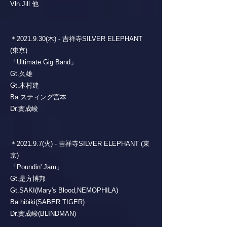
Vln.Jill 他
＊2021.9.30(木) - 吉祥寺SILVER ELEPHANT
(東京)
「Ultimate Gig Band」
Gt.久雄
Gt.木村建
Ba.スティング宮本
Dr.實成峻
＊2021.9.7(火) - 吉祥寺SILVER ELEPHANT (東
京)
「Poundin' Jam」
Gt.是方博邦
Gt.SAKI(Mary's Blood,NEMOPHILA)
Ba.hibiki(SABER TIGER)
Dr.實成峻(BLINDMAN)