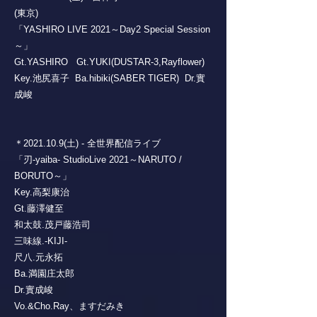
(東京)
「YASHIRO LIVE 2021～Day2 Special Session
～」
Gt.YASHIRO Gt.YUKI(DUSTAR-3,Rayflower)
Key.池尻喜子 Ba.hibiki(SABER TIGER) Dr.實
成峻
＊2021.10.9(土) - 全世界配信ライブ
「刃-yaiba- StudioLive 2021～NARUTO /
BORUTO～」
Key.高梨康治
Gt.藤澤健至
和太鼓.茂戸藤浩司
三味線.-KIJI-
尺八.元永拓
Ba.満園庄太郎
Dr.實成峻
Vo.&Cho.Ray、ますだみき