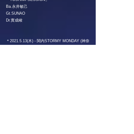
Ba.永井敏己
Gt.SUNAO
Dr.實成峻
＊2021.5.13(木) - 関内STORMY MONDAY (神奈
川)
「TOSHIMI SESSION」
Ba.永井敏己
Gt.米川英之
Dr.實成峻
＊2021.5.4(火) - 吉祥寺SILVER ELEPHANT (東
京)
「Poundin' Jam」
Gt.是方博邦
Gt.SAKI(Mary's Blood,NEMOPHILA)
Ba.hibiki(SABER TIGER)