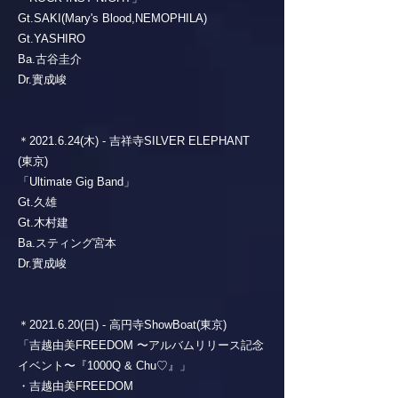
Gt.SAKI(Mary's Blood,NEMOPHILA)
Gt.YASHIRO
Ba.古谷圭介
Dr.實成峻
＊2021.6.24(木) - 吉祥寺SILVER ELEPHANT
(東京)
「Ultimate Gig Band」
Gt.久雄
Gt.木村建
Ba.スティング宮本
Dr.實成峻
＊2021.6.20(日) - 高円寺ShowBoat(東京)
「吉越由美FREEDOM 〜アルバムリリース記念
イベント〜『1000Q & Chu♡』」
・吉越由美FREEDOM