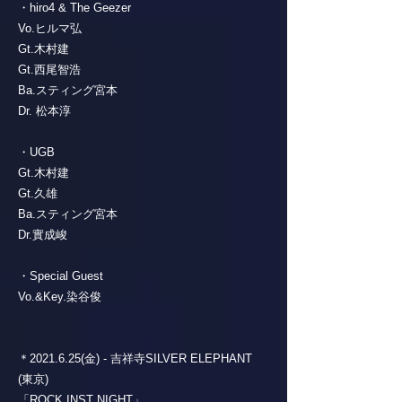
・hiro4 & The Geezer
Vo.ヒルマ弘
Gt.木村建
Gt.西尾智浩
Ba.スティング宮本
Dr. 松本淳
・UGB
Gt.木村建
Gt.久雄
Ba.スティング宮本
Dr.實成峻
・Special Guest
Vo.&Key.染谷俊
＊2021.6.25(金) - 吉祥寺SILVER ELEPHANT
(東京)
「ROCK INST NIGHT」