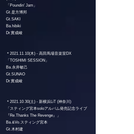
「Poundin' Jam」
Gt.是方博邦
Gt.SAKI
Ba.hibiki
Dr.實成峻
＊2021.11.10(木) - 高田馬場音楽室DX
「TOSHIMI SESSION」
Ba.永井敏己
Gt.SUNAO
Dr.實成峻
＊2021.10.30(土) - 新横浜LiT (神奈川)
「スティング宮本soloアルバム発売記念ライブ
『Re.Thanks The Revenge』」
Ba.&Vo.スティング宮本
Gt.木村建