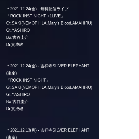
＊2021.12.24(金) - 無料配信ライブ
「ROCK INST NIGHT +1LIVE」
Gt.SAKI(NEMOPHILA,Mary's Blood,AMAHIRU)
Gt.YASHIRO
Ba.古谷圭介
Dr.實成峻
＊2021.12.24(金) - 吉祥寺SILVER ELEPHANT
(東京)
「ROCK INST NIGHT」
Gt.SAKI(NEMOPHILA,Mary's Blood,AMAHIRU)
Gt.YASHIRO
Ba.古谷圭介
Dr.實成峻
＊2021.12.13(月) - 吉祥寺SILVER ELEPHANT
(東京)