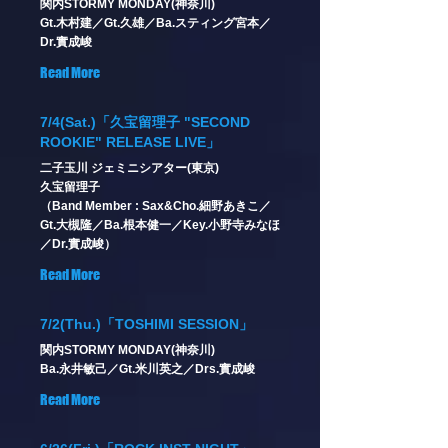
関内STORMY MONDAY(神奈川)
Gt.木村建／Gt.久雄／Ba.スティング宮本／
Dr.實成峻
Read More
7/4(Sat.)「久宝留理子 "SECOND
ROOKIE" RELEASE LIVE」
二子玉川 ジェミニシアター(東京)
久宝留理子
（Band Member : Sax&Cho.細野あきこ／
Gt.大槻隆／Ba.根本健一／Key.小野寺みなほ
／Dr.實成峻）
Read More
7/2(Thu.)「TOSHIMI SESSION」
関内STORMY MONDAY(神奈川)
Ba.永井敏己／Gt.米川英之／Drs.實成峻
Read More