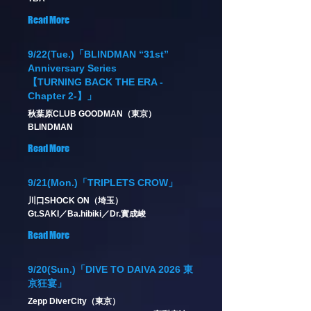
Read More
9/22(Tue.)「BLINDMAN “31st”
Anniversary Series
【TURNING BACK THE ERA -
Chapter 2-】」
秋葉原CLUB GOODMAN（東京）
BLINDMAN
Read More
9/21(Mon.)「TRIPLETS CROW」
川口SHOCK ON（埼玉）
Gt.SAKI／Ba.hibiki／Dr.實成峻
Read More
9/20(Sun.)「DIVE TO DAIVA 2026 東
京狂宴」
Zepp DiverCity（東京）