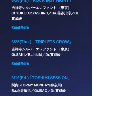
6/26(Fri.)「ROCK INST NIGHT」
吉祥寺シルバーエレファント （東京）
Gt.YUKI／Gt.YASHIRO／Ba.長谷川淳／Dr.
實成峻
Read More
6/25(Thu.)「TRIPLETS CROW」
吉祥寺シルバーエレファント （東京）
Gt.SAKI／Ba.hibiki／Dr.實成峻
Read More
6/19(Fri.) ｢TOSHIMI SESSION｣
関内STORMY MONDAY(神奈川)
Ba.永井敏己／Gt.ISAO／Dr.實成峻
Read More
6/14(Sun.)「Five Little Ones」
高田馬場音楽室DX（東京）
Gt. ISAO／Vln.星野沙織／Ba.ちい／