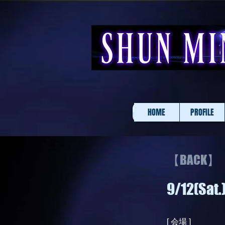
HOME
PROFILE
【BACK】
9/12(Sat
[ 会場 ]