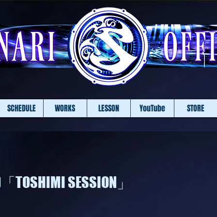
SCHEDULE
WORKS
LESSON
YouTube
STORE
.)「TOSHIMI SESSION」