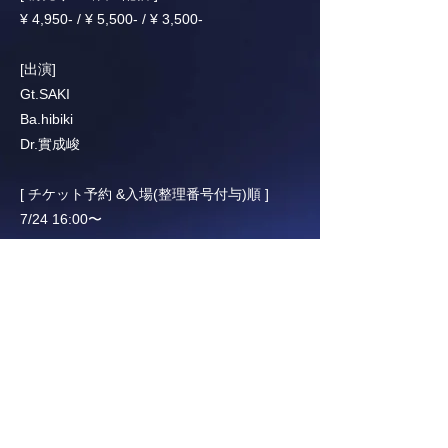
¥ 4,950- / ¥ 5,500- / ¥ 3,500-
[出演]
Gt.SAKI
Ba.hibiki
Dr.實成峻
[ チケット予約 &入場(整理番号付与)順 ]
7/24 16:00〜
[ 配信チケット販売 ]
premier.twitcasting.tv/c:shockon2009/shopc
art/444381
(ショックオン)
https://www.shock-on.jp
【BACK】