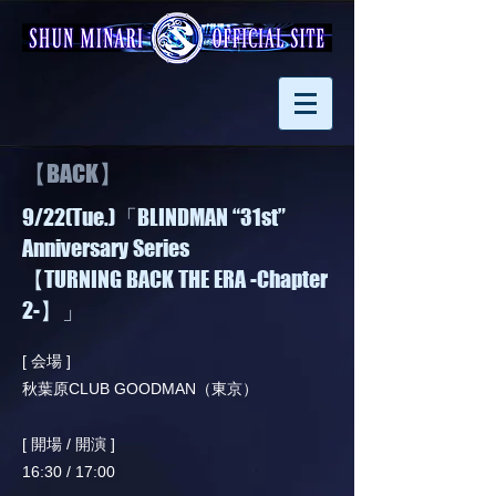
【BACK】
9/22(Tue.)「BLINDMAN “31st”
Anniversary Series
【TURNING BACK THE ERA -Chapter
2-】」
[ 会場 ]
秋葉原CLUB GOODMAN（東京）
[ 開場 / 開演 ]
16:30 / 17:00