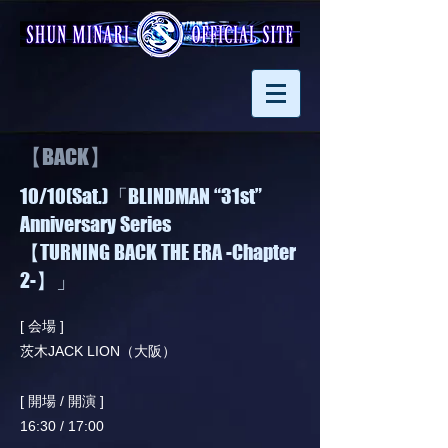
【BACK】
10/10(Sat.)「BLINDMAN “31st”
Anniversary Series
【TURNING BACK THE ERA -Chapter
2-】」
[ 会場 ]
茨木JACK LION（大阪）
[ 開場 / 開演 ]
16:30 / 17:00