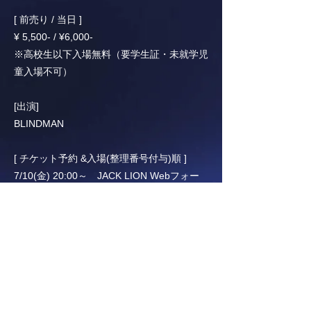
[ 前売り / 当日 ]
¥ 5,500- / ¥6,000-
※高校生以下入場無料（要学生証・未就学児
童入場不可）
[出演]
BLINDMAN
[ チケット予約 &入場(整理番号付与)順 ]
7/10(金) 20:00～ JACK LION Webフォー
ムにて申込開始
JACK LION予約→バンド予約→当日券→無
料学生枠
（JACK LION）
http://jacklion.net/main.html