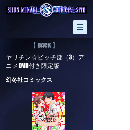
【 BACK 】
ヤリチン☆ビッチ部（3）ア
ニメDVD付き限定版
幻冬社コミックス