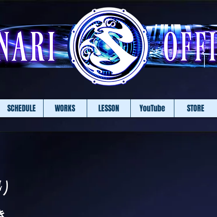
SCHEDULE
WORKS
LESSON
YouTube
STORE
り
き