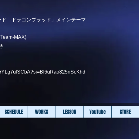
コード：ドラゴンブラッド」メインテーマ
eam-MAX)
き
be/5YLg7ulSCbA?si=BI6uRao825nScKhd
SCHEDULE
WORKS
LESSON
YouTube
STORE