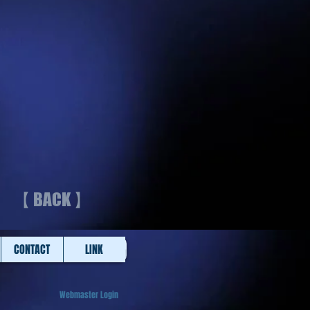
【 BACK 】
CONTACT
LINK
Webmaster Login