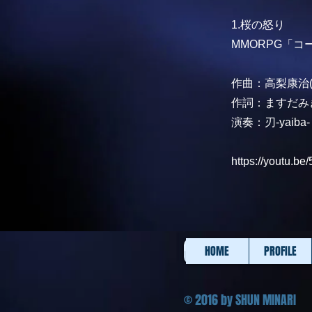
1.桜の怒り
MMORPG「
作曲：高梨康治(T
作詞：ますだみ
演奏：刃-yaiba-
https://youtu.
HOME
PROFILE
© 2016
by SHUN MINARI