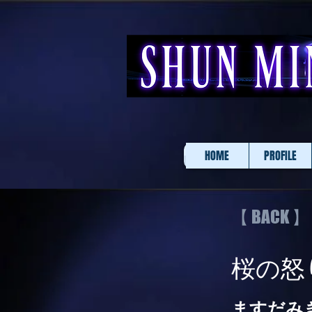
HOME
PROFILE
【 BACK 】
桜の怒
ますだみ