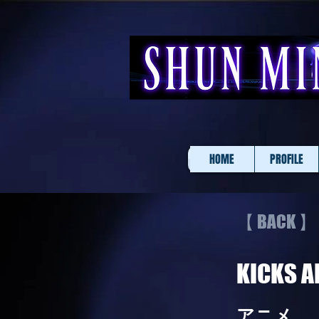
HOME
PROFILE
【 BACK 】
KICKS A
アニメ