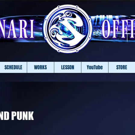
SCHEDULE
WORKS
LESSON
YouTube
STORE
ND PUNK