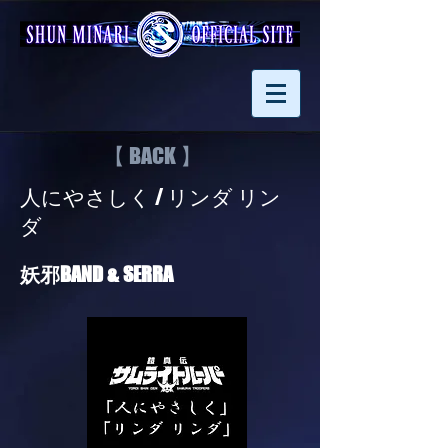
【 BACK 】
人にやさしく / リンダ リン
ダ
妖邪BAND & SERRA