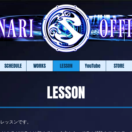
SCHEDULE
WORKS
LESSON
YouTube
STORE
LESSON
のレッスンです。