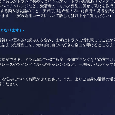
とはあるがドラムは初めてという方から、ドラム経験ありでステッ
ルへのチャレンジなど、受講者のスキル／要望に併せて教材を作成
に関する悩みは勿論のこと、実践応用を希望の方には自身の境遇を活
います。（実践応用コースについて詳しくは以下をご覧ください）
となります）-
音符）の基本的な読み方を含み、まずはドラムに慣れ親しむことか
の詰まった練習曲を、最終的に自分の好きな楽曲を叩けるところま
演奏ができる、ドラム歴1年〜3年程度、長期ブランクなどの方向け
フレーズやツインペダルへのチャレンジなど、一段階レベルアップ
する悩みについてお聞かせください。また、よりご自身の活動の場
覧ください。