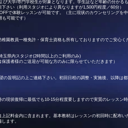
高校生および大学/専門学校生が対象となります。学生証など年齢の分か
下さい（利用スタジオにより異なりますが1,500円程度／60分）
000OFFで体験レッスンが可能です。（主に現状のカウンセリング
用も可能です）
幼稚園教員一種免許・保育士資格も所有しておりますのでご安心く
玉県内スタジオ(2時間以上のご利用のみ)
は保護者様のご送迎が可能な方のみに限らせていただきます）
望の旨明記の上ご連絡下さい。初回日程の調整・実施後、以降は都
の現状復帰に最低でも10-15分程度要しますので実質のレッスン
は上記料金内に含まれます。基本教材はレッスンの初回時に配布い
備します。