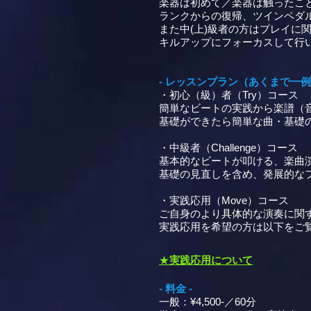
楽器は初めて／楽器は触ったこ
ランクからの復帰、ツインペダ
また中(上)級者の方はプレイ
キルアップにフォーカスして行
- レッスンプラン（あくまで一例
・初心（級）者（Try）コース
簡単なビートの実践から楽譜（
基礎ができたら簡単な曲・基礎
・中級者（Challenge）コース
​基本的なビートが叩ける、楽曲
基礎の見直しを含め、発展的な
・実践応用（Move）コース
ご自身のより具体的な演奏に関
実践応用を希望の方は以下をご
★
実践応用について
- 料金 -
一般：¥4,500-／60分