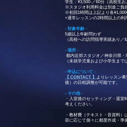
学生：¥3,500-／60分（
※スタジオ利用料金は別途ご負担
※初回1時間は上記より各¥1,
+通常レッスンの2時間以上の利
- 対象年齢 -
5歳以上年齢問わず
（高校への訪問指導実績あり／
- 場所 -
都内近郊スタジオ／神奈川県・埼
（未就学児童および小学生まで
- 申込について -
【 CONTACT 】
よりレッスン希
後）の日程調整が可能です。
- その他 -
・入室後のセッティング・退室時
考えください。
・教材費（テキスト・音資料）
容に応じて個々に都度作成・準