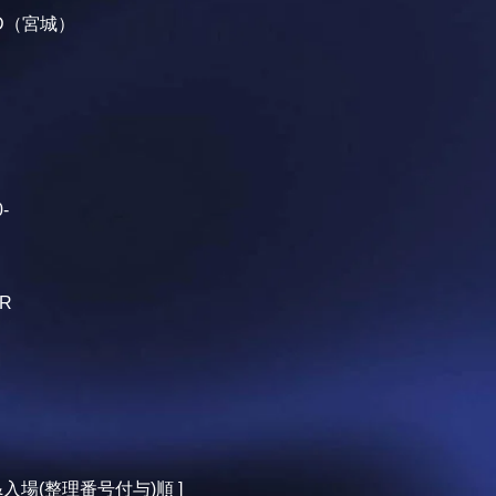
ND（宮城）
0-
ER
&入場(整理番号付与)順 ]