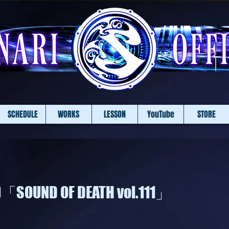
SCHEDULE
WORKS
LESSON
YouTube
STORE
.)「SOUND OF DEATH vol.111」