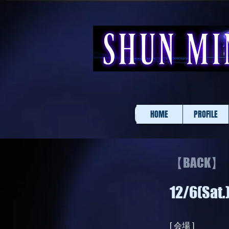
HOME
PROFILE
【BACK】
12/6(Sat
[ 会場 ]