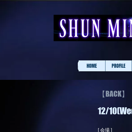
HOME
PROFILE
【BACK】
12/10(W
[ 会場 ]