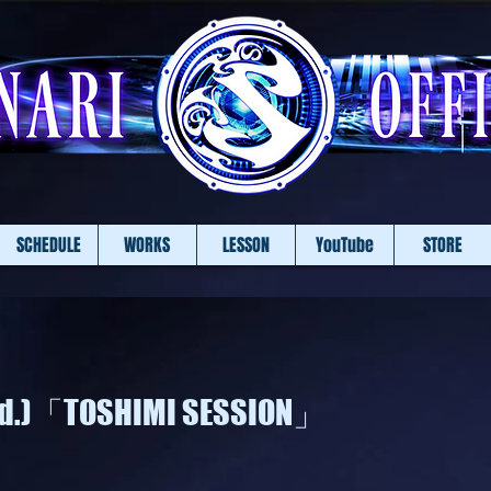
SCHEDULE
WORKS
LESSON
YouTube
STORE
ed.)「TOSHIMI SESSION」