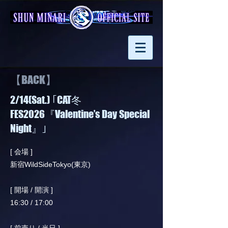
【BACK】
2/14(Sat.) ｢CAT冬
FES2026『Valentine’s Day Special
Night』｣
[ 会場 ]
新宿WildSideTokyo(東京)
[ 開場 / 開演 ]
16:30 / 17:00