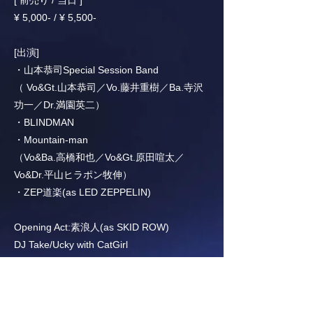
[ 前売り / 当日 ]
¥ 5,000- / ¥ 5,500-
[出演]
・山本恭司Special Session Band
（ Vo&Gt.山本恭司／Vo.藤井重樹／Ba.寺沢
功一／Dr.満園英二）
・BLINDMAN
・Mountain-man
（Vo&Ba.高橋和也／Vo&Gt.原田喧太／
Vo&Dr.平山ヒラポン牧伸）
・ZEP道楽(as LED ZEPPELIN)
Opening Act:素浪人(as SKID ROW)
DJ Take/Ucky with CatGirl
[ チケット予約 &入場(整理番号付与)順 ]
12/13(土)10:00〜