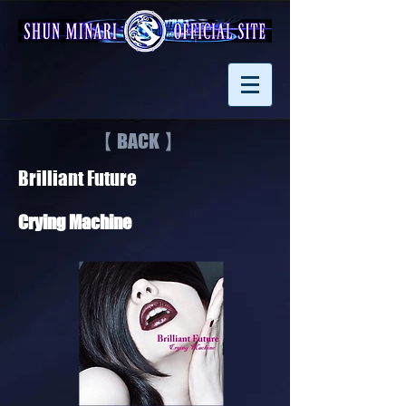
【 BACK 】
Brilliant Future
Crying Machine